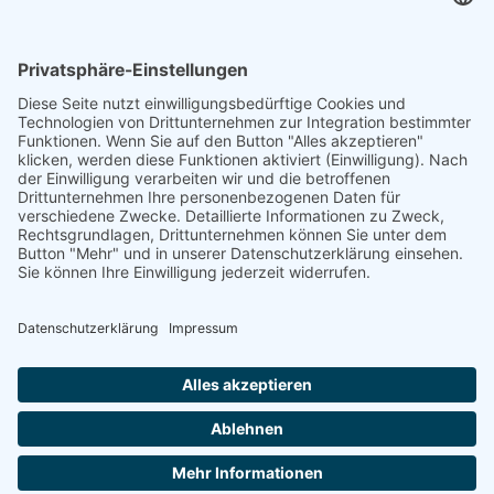
Arbeitsrecht
Strafrecht
Gesellschaftsrecht
Versicherungsrecht
Compliance
Immobilienrecht
ANWÄLTE
ÜBER UNS
Oliver Lentze
Rechtsgebiete
Matthias Berger
Das Team
Dr. Sven Sander
Kontakt
Maximilian König ­­Rein,
LL.B.
Impressum
Datenschutzerklärung
© 2026 skbl : : Rechtsanwälte : Fachanwälte