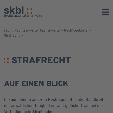
Rechtsgebiete
Das Team
Das Team
Arbeitsrecht
Oliver Lentze
Rechtsberatung-dsp-AMZ
Immobilienrecht
Matthias Berger
Rechtsanwälte
:
Fachanwälte
Gesellschaftsrecht
Dr. Sven Sander
skbl : : Rechtsanwälte : Fachanwälte
Rechtsgebiete
GESPRÄCH VEREINBAREN
Compliance
Maximilian König ­­Rein,
Strafrecht
LL.B.
Strafrecht
Strafverteidigung für
Versicherungsrecht
Polizeibeamte
STRAFRECHT
AUF EINEN BLICK
In kaum einem anderen Rechtsgebiet ist die Bandbreite
der anwaltlichen Tätigkeit so weit gefächert wie bei der
Verteidigung in
Straf- oder