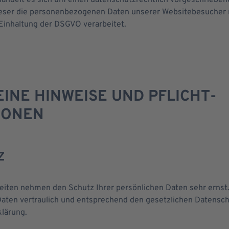
handelt es sich um einen datenschutzrechtlich vorgeschriebene
Rechtsanwälte
dieser die personenbezogenen Daten unserer Websitebesucher 
Einhaltung der DSGVO verarbeitet.
Fachanwälte
EINE HINWEISE UND PFLICHT­
IONEN
Z
Seiten nehmen den Schutz Ihrer persönlichen Daten sehr ernst.
ten vertraulich und entsprechend den gesetzlichen Datensch
lärung.