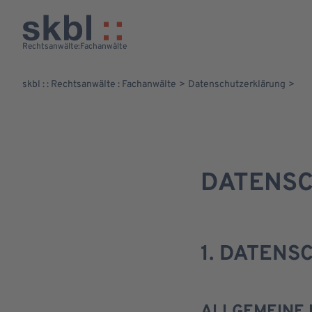
Das Team
Rechtsberatung-dsp-AMZ
Rechtsanwälte
:
Fachanwälte
skbl : : Rechtsanwälte : Fachanwälte
Datenschutzerklärung
GESPRÄCH VEREINBAREN
DATENSC
1. DATENS