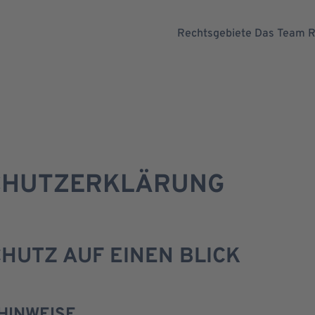
Gesellschaftsrecht
Dr. Sven Sander
Rechtsgebiete
Das Team
R
Strafrecht
Strafverteidigung für Polizeibeamte
HUTZ­ERKLÄRUNG
CHUTZ AUF EINEN BLICK