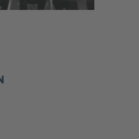
N
STEUERLICHE ASPEKTE
Ist eine Immobilien-Holding sinnvoll?
Warum sollte ich mich vor dem Erwerb einer
Immobilie steuerlich und rechtlich beraten
lassen?