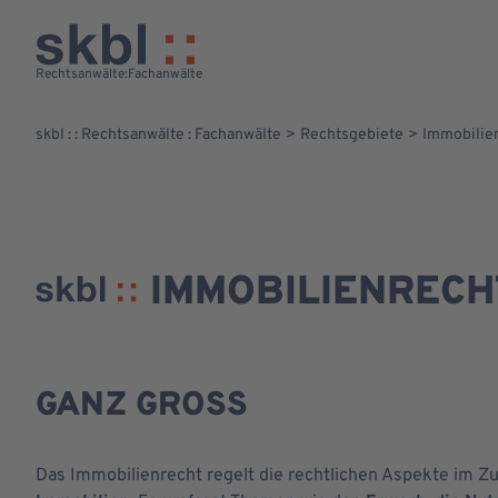
Das Team
Rechtsberatung-dsp-AMZ
Rechtsanwälte
:
Fachanwälte
skbl : : Rechtsanwälte : Fachanwälte
Rechtsgebiete
Immobilie
GESPRÄCH VEREINBAREN
IMMOBILIENRECH
GANZ GROSS
Das Immobilienrecht regelt die rechtlichen Aspekte im