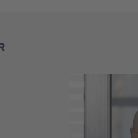
R
Rechtsanwälte
Fachanwälte