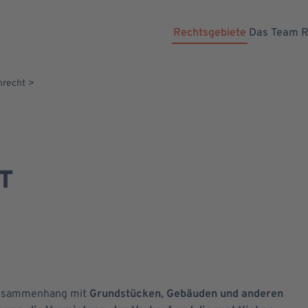
Gesellschaftsrecht
Dr. Sven Sander
Rechtsgebiete
Das Team
R
Strafrecht
Strafverteidigung für Polizeibeamte
nrecht
T
 Zusammenhang mit
Grundstücken, Gebäuden und anderen